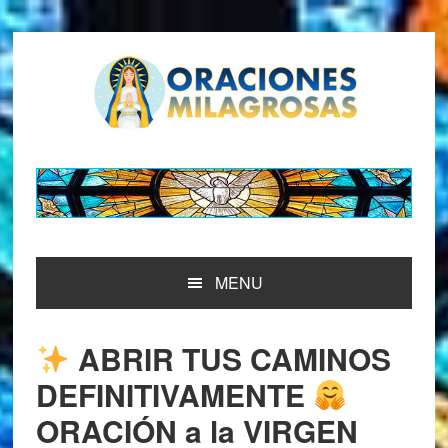
Saltar
Saltar
Saltar
Saltar
a
al
a
al
la
contenido
la
pie
navegación
principal
barra
de
principal
lateral
página
principal
MENU
ABRIR TUS CAMINOS
DEFINITIVAMENTE
ORACIÓN a la VIRGEN