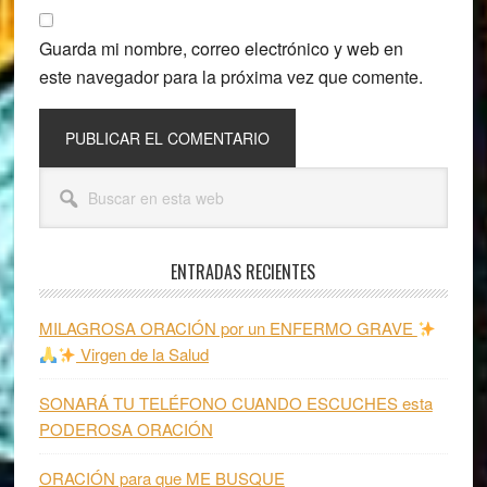
Guarda mi nombre, correo electrónico y web en
este navegador para la próxima vez que comente.
Barra
Buscar
lateral
en
esta
principal
web
ENTRADAS RECIENTES
MILAGROSA ORACIÓN por un ENFERMO GRAVE
Virgen de la Salud
SONARÁ TU TELÉFONO CUANDO ESCUCHES esta
PODEROSA ORACIÓN
ORACIÓN para que ME BUSQUE