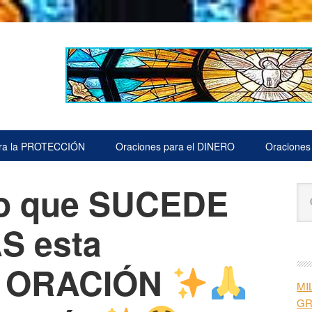
ara la PROTECCIÓN
Oraciones para el DINERO
Oraciones
o que SUCEDE
B
Bu
la
en
est
S esta
pr
we
 ORACIÓN
MI
G