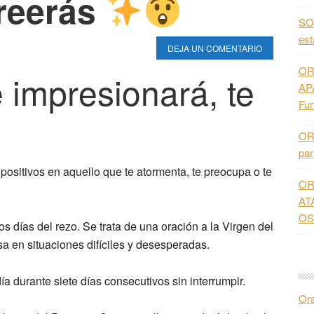
reerás
SO
es
DEJA UN COMENTARIO
OR
 impresionará, te
AP
Fun
OR
pa
positivos en aquello que te atormenta, te preocupa o te
OR
AT
OS
s días del rezo. Se trata de una oración a la Virgen del
a en situaciones difíciles y desesperadas.
a durante siete días consecutivos sin interrumpir.
Or