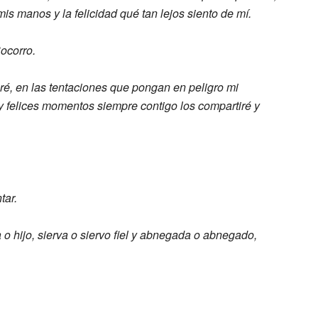
 mis manos
y la felicidad qué tan lejos siento de
mí.
ocorro.
é, en las tentaciones que pongan
en peligro mi
y felices momentos siempre
contigo los compartiré
y
tar.
a o hijo, sierva o siervo fiel y
abnegada o abnegado,