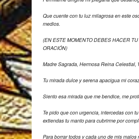
Que cuente con tu luz milagrosa en este
osc
medios.
(EN ESTE MOMENTO DEBES HACER TU 
ORACIÓN)
Madre Sagrada,
Hermosa Reina Celestial, 
Tu mirada dulce y serena apacigua mi
cora
Siento esa mirada que me bendice, me
pro
Te pido que con urgencia, intercedas con
t
extiendas tu manto para
cubrirme por compl
Para borrar todos y cada uno de mis
malos 