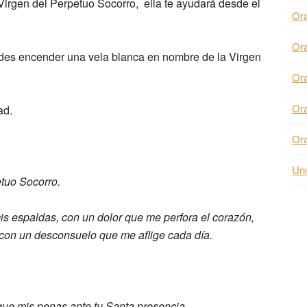
Virgen del Perpetuo Socorro, ella te ayudará desde el
Or
Or
des encender una vela blanca en nombre de la Virgen
Or
Or
ad.
Or
Unc
tuo Socorro.
mis
espaldas,
con un dolor que me perfora el corazón,
con un desconsuelo que me aflige cada
día.
ue mis penas ante tu Santa
presencia.