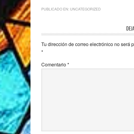
PUBLICADO EN:
UNCATEGORIZED
Interacciones
DEJ
con
Tu dirección de correo electrónico no será 
los
*
lectores
Comentario
*