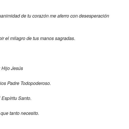
gnanimidad de tu
corazón me aferro con desesperación
bir el milagro de tus manos sagradas.
u H
ijo Jesús
ios P
adre Todopoderoso.
l E
spíritu Santo.
que tanto necesito.