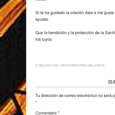
Si te ha gustado la oración dale a me gusta
ayudar.
Que la bendición y la protección de la San
los tuyos.
PUBLICADO EN:
ORACIONES PARA MILAGROS
Interacciones
DEJ
con
Tu dirección de correo electrónico no será 
los
*
lectores
Comentario
*