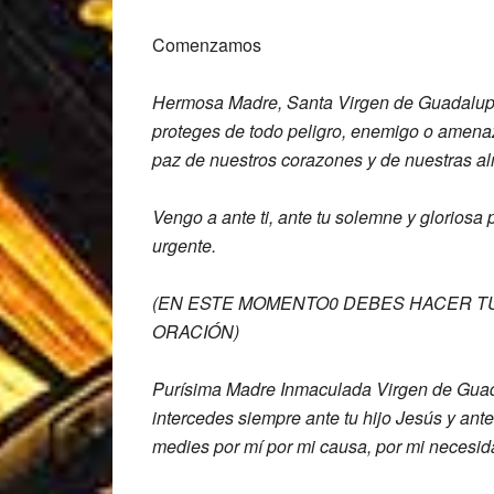
Comenzamos
Hermosa Madre, Santa Virgen de Guadalu
proteges de todo peligro,
enemigo o amenaz
paz de
nuestros corazones y de nuestras a
Vengo a ante ti, ante tu solemne y
gloriosa
urgente.
(EN ESTE MOMENTO0 DEBES HACER TU
ORACIÓN)
Purísima Madre Inmaculada Virgen de Gua
intercedes
siempre ante tu hijo Jesús y ant
medies
por mí por mi causa, por mi necesi