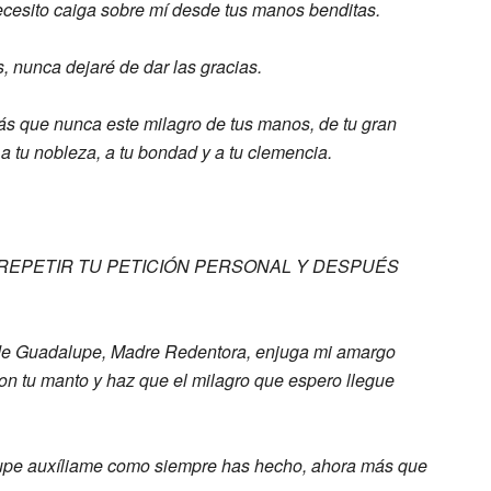
ecesito caiga sobre mí desde tus manos
benditas.
, nunca dejaré de dar las
gracias.
ás que nunca este milagro de
tus manos, de tu gran
 a tu
nobleza, a tu bondad y a tu clemencia.
REPETIR TU PETICIÓN PERSONAL Y DESPUÉS
de Guadalupe,
Madre Redentora, enjuga mi
amargo
on tu manto y haz que el milagro
que espero llegue
lupe
auxíliame como siempre has hecho, ahora
más que