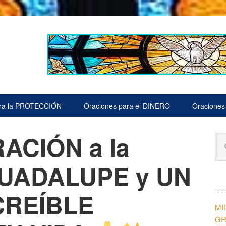
ara la PROTECCIÓN
Oraciones para el DINERO
Oraciones
ACIÓN a la
B
Bu
la
en
est
GUADALUPE y UN
pr
we
CREÍBLE
MI
G