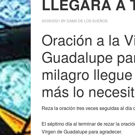
LLEGARÁ A 
20/09/2021
BY
DAMA DE LOS SUEÑOS
Oración a la V
Guadalupe pa
milagro llegue
más lo necesi
Reza la oración tres veces seguidas al día d
El séptimo día al terminar de rezar la ora
Virgen de Guadalupe para agradecer.