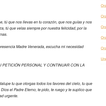
Or
Or
pe,
tú que nos llevas en tu corazón, que nos
guías y nos
Or
a, tú que velas siempre
por nuestra felicidad, por la
lmas.
Or
 presencia Madre Venerada,
escucha mi necesidad
Or
Unc
 PETICIÓN PERSONAL Y CONTINUAR CON LA
dalupe
tu que otorgas todos los
favores del cielo, tu que
e Dios
el Padre Eterno,
te pido, te ruego y te suplico que
dad
urgente.