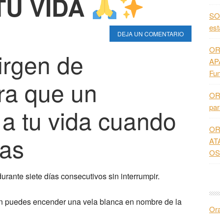
TU VIDA
SO
es
DEJA UN COMENTARIO
OR
irgen de
AP
Fun
ra que un
OR
pa
 a tu vida cuando
OR
tas
AT
OS
urante siete días consecutivos sin interrumpir.
ción puedes encender una vela blanca en nombre de la
Or