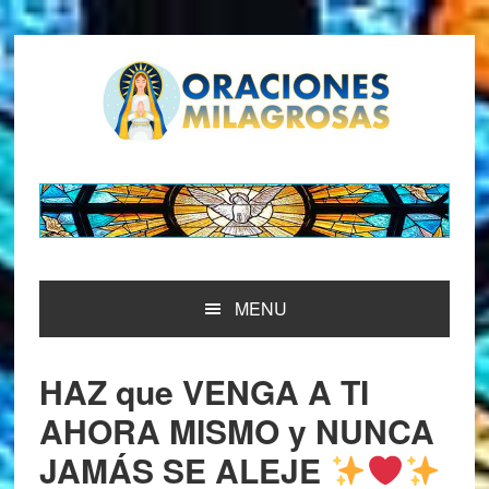
Saltar
Saltar
Saltar
Saltar
a
al
a
al
la
contenido
la
pie
navegación
principal
barra
de
principal
lateral
página
principal
MENU
HAZ que VENGA A TI
AHORA MISMO y NUNCA
JAMÁS SE ALEJE