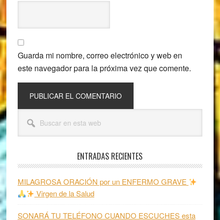
Guarda mi nombre, correo electrónico y web en
este navegador para la próxima vez que comente.
Barra
Buscar
lateral
en
esta
principal
web
ENTRADAS RECIENTES
MILAGROSA ORACIÓN por un ENFERMO GRAVE
Virgen de la Salud
SONARÁ TU TELÉFONO CUANDO ESCUCHES esta