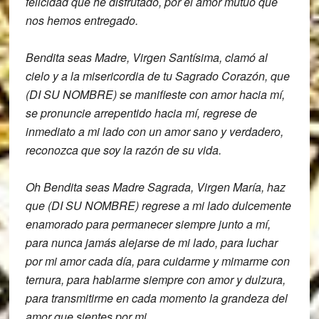
felicidad que he disfrutado, por el amor
mutuo que
nos hemos entregado.
Bendita seas Madre, Virgen Santísima,
clamó al
cielo y a la misericordia de tu
Sagrado Corazón, que
(DI SU NOMBRE) se
manifieste con amor hacia mí,
se
pronuncie arrepentido hacia mí,
regrese de
inmediato a mi lado con un
amor sano y verdadero,
reconozca que soy la razón de su vida.
Oh Bendita seas Madre S
agrada, Virgen María, haz
que (DI SU NOMBRE)
regrese a mi lado dulcemente
enamorado
para permanecer siempre junto a mí,
para nunca jamás alejarse de mi lado,
para luchar
por mi amor cada día, para
cuidarme y mimarme con
ternura, para
hablarme siempre con amor y dulzura,
para
transmitirme en cada momento la grandeza
del
amor que sientes por mi.