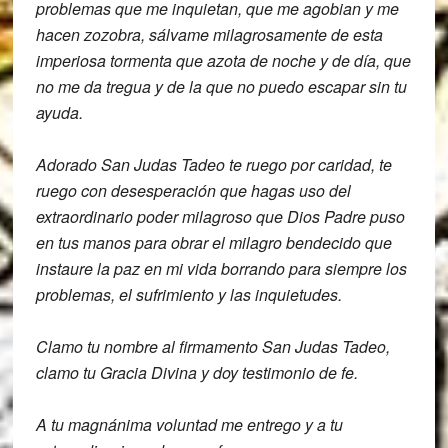
problemas que me inquietan, que me
agobian y me
hacen zozobra,
sálvame milagrosamente de esta
imperiosa
tormenta que azota de noche y de día, que
no me
da tregua y de la que no puedo escapar s
in tu
ayuda.
Adorado San Judas Tadeo te ruego por
caridad, te
ruego con desesperación que
hagas uso del
extraordinario poder
milagroso que Dios Padre puso
en tus
manos para obrar el milagro bendecido
que
instaure la paz en mi vida
borrando para siempre los
problemas, el
sufrimiento y las inquietudes.
Clamo tu nombre al firmamento San Judas Tadeo,
clamo tu Gracia Divina y doy testimonio
de fe.
A tu magnánima voluntad me entrego
y a tu