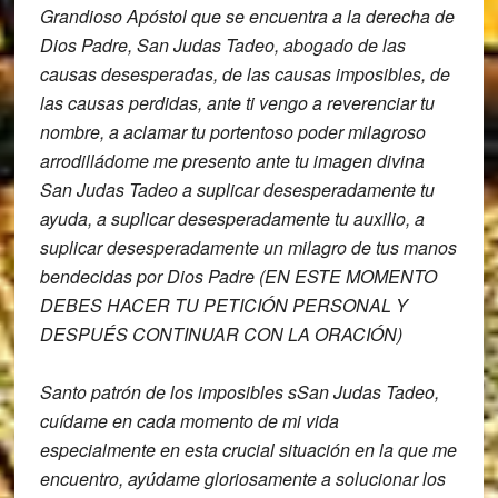
Grandioso Apóstol que se encuentra a la
derecha de
Dios Padre, San Judas Tadeo,
abogado de las
causas desesperadas, de
las causas imposibles,
de
las causas perdidas,
ante ti vengo a reverenciar tu
nombre, a
aclamar tu portentoso poder milagroso
arrodilládome me presento ante tu imagen
divina
San Judas Tadeo a suplicar
desesperadamente tu
ayuda,
a suplicar desesperadamente tu auxilio,
a
suplicar desesperadamente un milagro
de tus manos
bendecidas por Dios Padre (EN ESTE MOMENTO
DEBES HACER TU PETICIÓN PERSONAL Y
DESPUÉS CONTINUAR CON LA ORACIÓN)
Santo patrón de los imposibles sSan Judas Tadeo,
cuídame en cada momento de mi vida
especialmente en esta crucial situación
en la que me
encuentro,
ayúdame gloriosamente a solucionar los