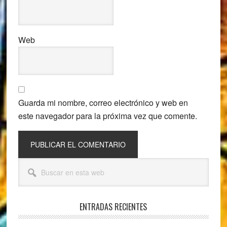
Web
Guarda mi nombre, correo electrónico y web en
este navegador para la próxima vez que comente.
Barra
Buscar
lateral
en
esta
principal
web
ENTRADAS RECIENTES