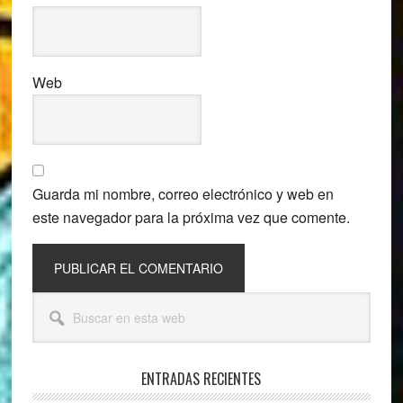
Web
Guarda mi nombre, correo electrónico y web en
este navegador para la próxima vez que comente.
Barra
Buscar
lateral
en
esta
principal
web
ENTRADAS RECIENTES