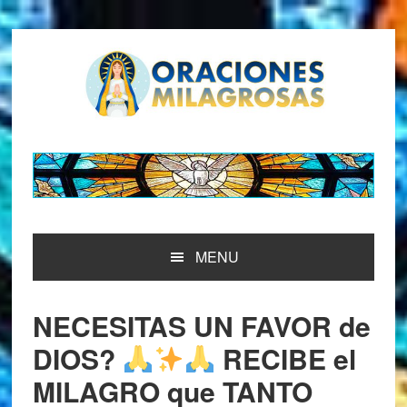
Saltar
Saltar
Saltar
Saltar
a
al
a
al
la
contenido
la
pie
navegación
principal
barra
de
principal
lateral
página
principal
MENU
NECESITAS UN FAVOR de
DIOS?
RECIBE el
MILAGRO que TANTO