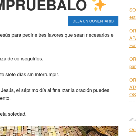
OMPRUÉBALO
SO
es
DEJA UN COMENTARIO
OR
sús para pedirle tres favores que sean necesarios e
AP
Fun
nza de conseguirlos.
OR
pa
e siete días sin interrumpir.
OR
AT
esús, el séptimo día al finalizar la oración puedes
OS
ento.
eta soledad.
Or