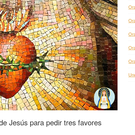
Or
Or
Or
Or
Or
Unc
e Jesús para pedir tres favores