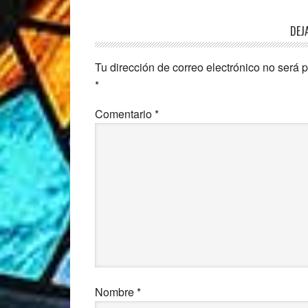
Interacciones
DEJ
con
Tu dirección de correo electrónico no será 
los
*
lectores
Comentario
*
Nombre
*