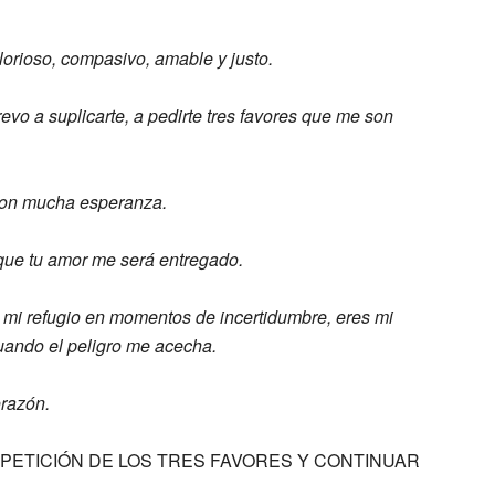
lorioso,
compasivo, amable y justo.
revo a suplicarte, a pedirte tres
favores que me son
con mucha esperanza.
que tu amor me
será entregado.
 mi refugio en momentos de
incertidumbre,
eres mi
uando el peligro me
acecha.
razón.
PETICIÓN DE LOS TRES FAVORES Y CONTINUAR