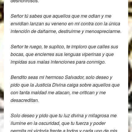
deshonrosos.
Señor tú sabes que aquellos que me odian
y me
envidian lanzan su veneno en mi
contra con la única
intención de dañarme,
destruirme y menospreciarme.
Señor te ruego, te suplico, te imploro que
calles sus
bocas, que encierres sus lenguas
viperinas y que
impidas sus malas
intenciones para conmigo.
Bendito seas mi hermoso Salvador, solo
deseo y
pido que la Justicia Divina
caiga sobre aquellos que
con tanta
maldad me atacan, me critican y me
desacreditan.
Solo deseo y pido que tu luz divina y
milagrosa me
ilumine en la oscuridad, que
tu fuerza y poder
permita mi victoria
frente a todos y cada uno de mis