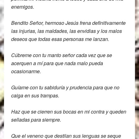
enemigos.
Bendito Señor, hermoso Jesús frena
definitivamente
las injurias, las
maldades, las envidias y los malos
deseos
que todas esas personas me lanzan.
Cúbreme con tu manto señor cada vez que
se
acerquen a mí para que nada malo
pueda
ocasionarme.
Guíame con tu
sabiduría y prudencia para que no
caiga
en sus trampas.
Haz que se cierren sus bocas en mi
contra y queden
selladas para siempre.
Que el veneno que destilan sus lenguas
se seque