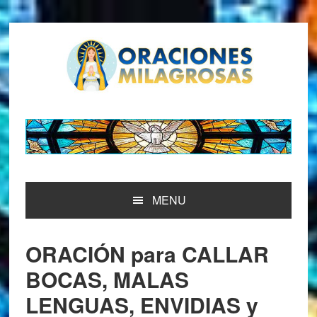
Saltar
Saltar
Saltar
Saltar
a
al
a
al
la
contenido
la
pie
navegación
principal
barra
de
principal
lateral
página
principal
MENU
ORACIÓN para CALLAR
BOCAS, MALAS
LENGUAS, ENVIDIAS y