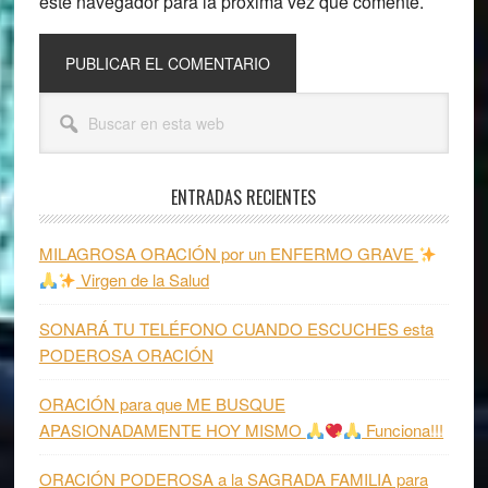
este navegador para la próxima vez que comente.
Barra
Buscar
lateral
en
esta
principal
web
ENTRADAS RECIENTES
MILAGROSA ORACIÓN por un ENFERMO GRAVE
Virgen de la Salud
SONARÁ TU TELÉFONO CUANDO ESCUCHES esta
PODEROSA ORACIÓN
ORACIÓN para que ME BUSQUE
APASIONADAMENTE HOY MISMO
Funciona!!!
ORACIÓN PODEROSA a la SAGRADA FAMILIA para