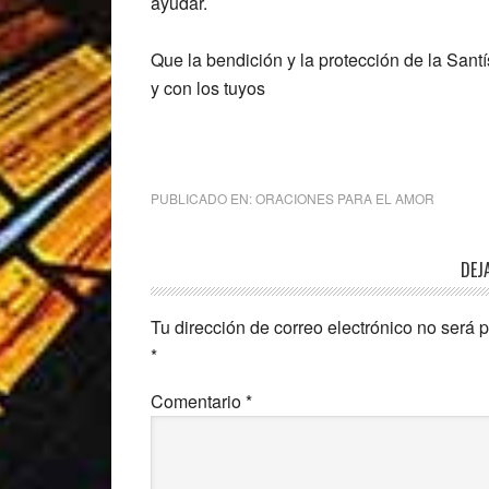
ayudar.
Que la bendición y la protección de la Sant
y con los tuyos
PUBLICADO EN:
ORACIONES PARA EL AMOR
Interacciones
DEJ
con
Tu dirección de correo electrónico no será 
los
*
lectores
Comentario
*