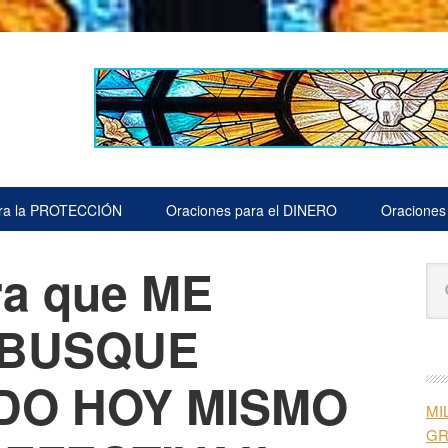
ara la PROTECCIÓN
Oraciones para el DINERO
Oraciones
a que ME
B
Bu
la
en
est
 BUSQUE
pr
we
DO HOY MISMO
MI
G