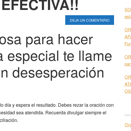
EFECTIVA!!
SO
es
DEJA UN COMENTARIO
OR
osa para hacer
AP
Fun
 especial te llame
OR
pa
on desesperación
OR
AT
OS
lo día
y espera el resultado. Debes rezar la oración con
cesidad sea atendida. Recuerda divulgar siempre el
iliación.
Or