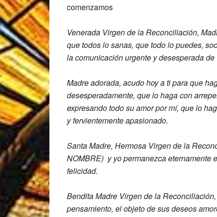
comenzamos
Venerada Virgen de la Reconciliación, M
ad
que todos lo sanas, que
todo lo puedes,
soc
la comunicación urgente y
desesperada de
Madre adorada, acudo hoy a ti para que
hag
desesperadamente,
que lo haga con arrepe
expresando todo su amor por mí, que lo
hag
y fervientemente
apasionado.
Santa Madre, Hermosa Virgen de la R
econc
NOMBRE)
y yo
permanezca eternamente 
felicidad.
Bendita Madre Virgen de la R
econciliación
pensamiento,
el objeto de sus deseos amo