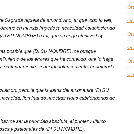
Or
re Sagrada repleta de amor divino, tu
que todo lo ves,
Or
órreme en mi más imperiosa necesidad
estableciendo
Or
 (DI SU NOMBRE) a mí, que se
haga efectiva hoy.
Or
as posible que (DI SU NOMBRE) me busque
ntimiento de los
errores que ha cometido, que lo haga
Or
a profundamente, seducido
intensamente, enamorado
Unc
iliación,
permite que la llama del amor entre (DI SU
encendida,
iluminando nuestras vidas cubriéndonos
de
,
hazme ser la prioridad absoluta,
el primer y último
rosos y
pasionales de (DI SU NOMBRE).