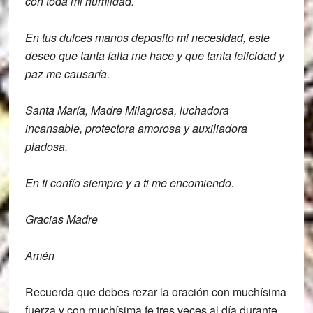
con toda mi humildad.
En tus dulces manos deposito mi
necesidad, este
deseo que tanta falta me
hace y que tanta felicidad y
paz me
causaría.
Santa María, Madre Milagrosa, luchadora
incansable, protectora amorosa y
auxiliadora
piadosa.
En ti confío siempre
y a ti me encomiendo.
Gracias Madre
Amén
Recuerda que debes rezar la oración con muchísima
fuerza y con muchísima fe tres veces al día durante