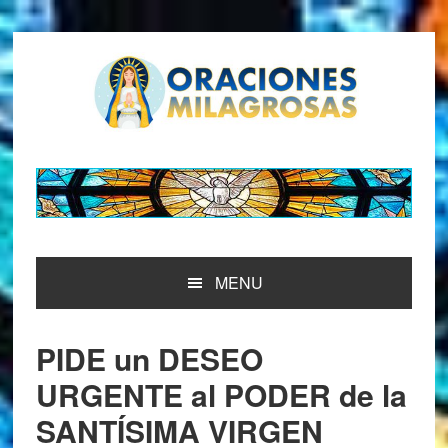
Saltar
Saltar
Saltar
Saltar
a
al
a
al
la
contenido
la
pie
navegación
principal
barra
de
principal
lateral
página
principal
MENU
PIDE un DESEO
URGENTE al PODER de la
SANTÍSIMA VIRGEN