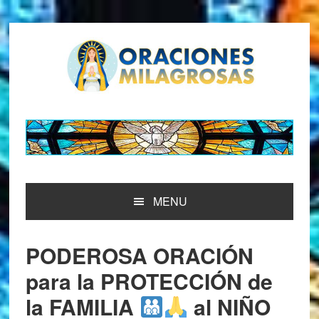
Saltar
Saltar
Saltar
Saltar
a
al
a
al
la
contenido
la
pie
navegación
principal
barra
de
principal
lateral
página
principal
MENU
PODEROSA ORACIÓN
para la PROTECCIÓN de
la FAMILIA
al NIÑO