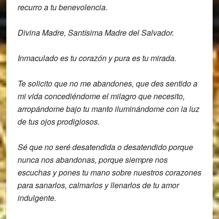
recurro a tu
benevolencia.
Divina M
adre, Santísima Madre del Salvador.
I
nmaculado es tu corazón y pura es tu
mirada.
Te solicito que no me abandones,
que des sentido a
mi vida concediéndome
el milagro que necesito,
arropándome bajo
tu manto iluminándome con la luz
de tus
ojos prodigiosos.
Sé que no seré desatendida o desatendido
porque
nunca nos abandonas, porque siempre
nos
escuchas y pones tu mano sobre
nuestros corazones
para sanarlos,
calmarlos y llenarlos de tu amor
indulgente.