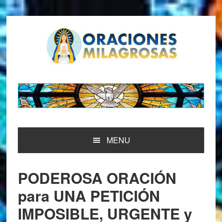
Saltar
Saltar
Saltar
Saltar
a
al
a
al
la
contenido
la
pie
navegación
principal
barra
de
principal
lateral
página
principal
MENU
PODEROSA ORACIÓN
para UNA PETICIÓN
IMPOSIBLE, URGENTE y