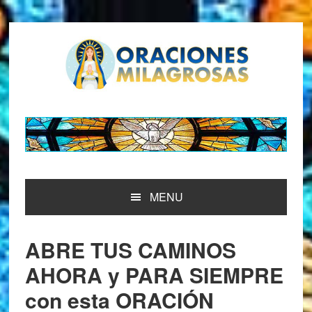
Saltar
Saltar
Saltar
Saltar
a
al
a
al
la
contenido
la
pie
navegación
principal
barra
de
principal
lateral
página
principal
MENU
ABRE TUS CAMINOS
AHORA y PARA SIEMPRE
con esta ORACIÓN