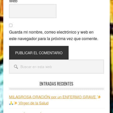
Web
Guarda mi nombre, correo electrónico y web en
este navegador para la próxima vez que comente.
Barra
Buscar
lateral
en
esta
principal
web
ENTRADAS RECIENTES
MILAGROSA ORACIÓN por un ENFERMO GRAVE
Virgen de la Salud