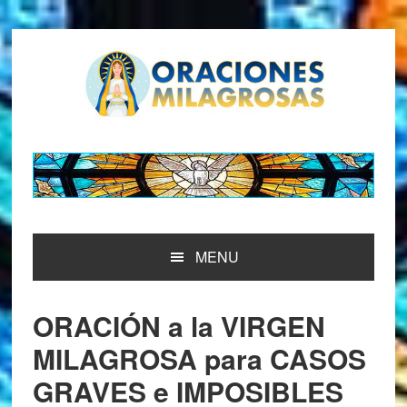
Saltar
Saltar
Saltar
Saltar
a
al
a
al
la
contenido
la
pie
navegación
principal
barra
de
principal
lateral
página
principal
MENU
ORACIÓN a la VIRGEN
MILAGROSA para CASOS
GRAVES e IMPOSIBLES