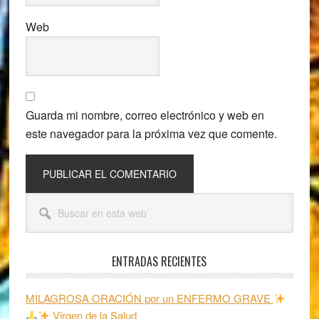
Web
Guarda mi nombre, correo electrónico y web en
este navegador para la próxima vez que comente.
Barra
Buscar
lateral
en
esta
principal
web
ENTRADAS RECIENTES
MILAGROSA ORACIÓN por un ENFERMO GRAVE
Virgen de la Salud