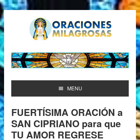
Saltar
Saltar
Saltar
Saltar
a
al
a
al
la
contenido
la
pie
navegación
principal
barra
de
principal
lateral
página
principal
MENU
FUERTÍSIMA ORACIÓN a
SAN CIPRIANO para que
TU AMOR REGRESE