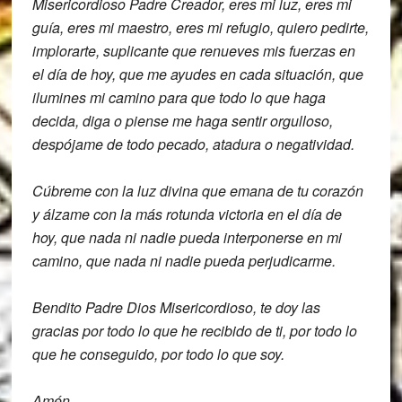
Misericordioso Padre Creador, eres mi luz,
eres mi
guía, eres mi maestro, eres mi
refugio,
quiero pedirte,
implorarte, suplicante
que renueves mis fuerzas en
el día de
hoy, que me ayudes en cada situación, que
ilumines mi camino para que todo lo
que haga
decida, diga o piense me haga
sentir orgulloso,
despójame de todo
pecado, atadura o negatividad.
Cúbreme con
la luz divina que emana de tu corazón
y á
lzame con la más rotunda victoria en
el día de
hoy, que nada ni nadie pueda
interponerse en mi
camino, que nada ni
nadie pueda perjudicarme.
Bendito Padre D
ios Misericordioso, te doy las
gracias
por todo lo que he recibido de ti, por
todo lo
que he conseguido, por todo lo
que soy.
Amén