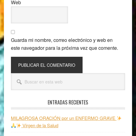
Web
Guarda mi nombre, correo electrónico y web en
este navegador para la próxima vez que comente.
Barra
Buscar
lateral
en
esta
principal
web
ENTRADAS RECIENTES
MILAGROSA ORACIÓN por un ENFERMO GRAVE
Virgen de la Salud