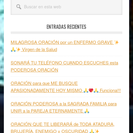
Barra
Buscar
lateral
en
esta
principal
web
ENTRADAS RECIENTES
MILAGROSA ORACIÓN por un ENFERMO GRAVE
Virgen de la Salud
SONARÁ TU TELÉFONO CUANDO ESCUCHES esta
PODEROSA ORACIÓN
ORACIÓN para que ME BUSQUE
APASIONADAMENTE HOY MISMO
Funciona!!!
ORACIÓN PODEROSA a la SAGRADA FAMILIA para
UNIR a la PAREJA ETERNAMENTE
ORACIÓN QUE TE LIBERARÁ de TODA ATADURA,
BRUJERÍA, ENEMIGO y OSCURIDAD