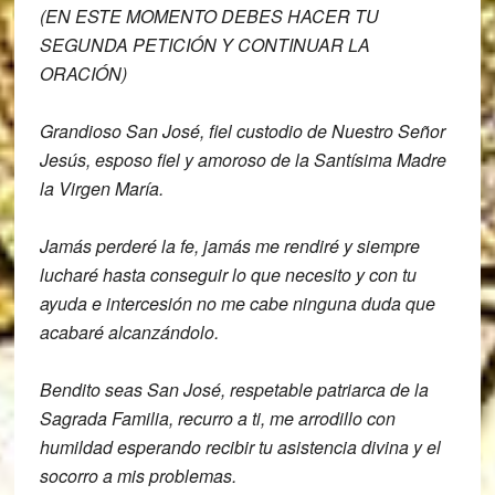
(EN ESTE MOMENTO DEBES HACER TU
SEGUNDA PETICIÓN Y CONTINUAR LA
ORACIÓN)
Grandioso San José, fiel custodio de N
uestro Señor
Jesús, esposo fiel y
amoroso de la Santísima Madre
la Virgen M
aría.
Jamás perderé la fe, jamás me rendiré y
siempre
lucharé hasta conseguir lo que
necesito y con tu
ayuda e intercesión no
me cabe ninguna duda que
acabaré
alcanzándolo.
Bendito seas San José, respetable
patriarca de la
Sagrada Familia, recurro
a ti, me arrodillo con
humildad
esperando recibir tu asistencia divina y
el
socorro a mis problemas.