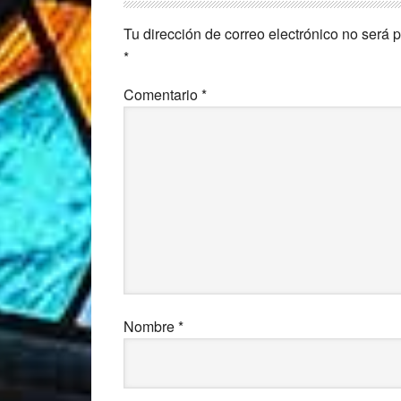
con
Tu dirección de correo electrónico no será 
los
*
lectores
Comentario
*
Nombre
*