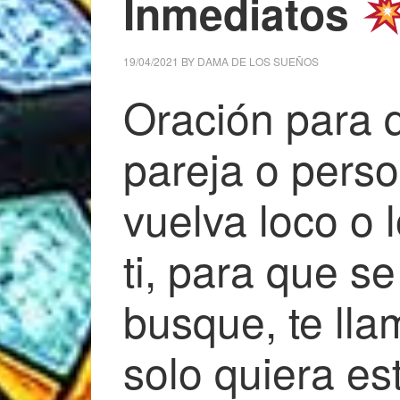
Inmediatos
19/04/2021
BY
DAMA DE LOS SUEÑOS
Oración para q
pareja o perso
vuelva loco o 
ti, para que s
busque, te llam
solo quiera es