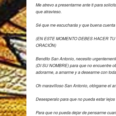
Me atrevo a presentarme ante
ti para solici
que
atravieso.
Sé que me escucharás y que buena cuent
(EN ESTE MOMENTO DEBES HACER TU 
ORACIÓN)
Bendito San Antonio, necesito
urgentement
(DI SU NOMBRE)
para que no encuentre o
adorarme, a amarme y a desearme con
toda
Oh maravilloso San Antonio, otórgame el
a
Desesperalo para que no pueda estar
lejos
Para que no pueda dejar de
pensarme cuan