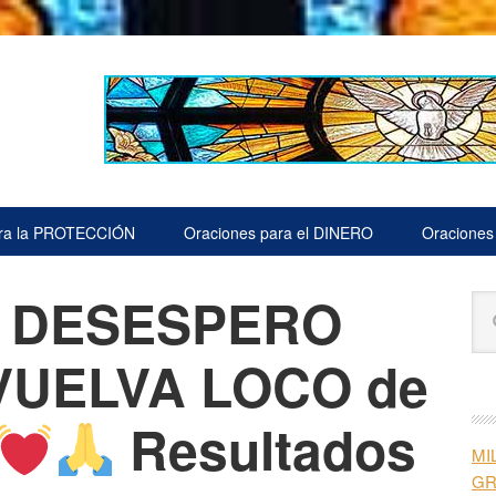
ara la PROTECCIÓN
Oraciones para el DINERO
Oraciones
l DESESPERO
B
Bu
la
en
est
 VUELVA LOCO de
pr
we
Resultados
MI
G