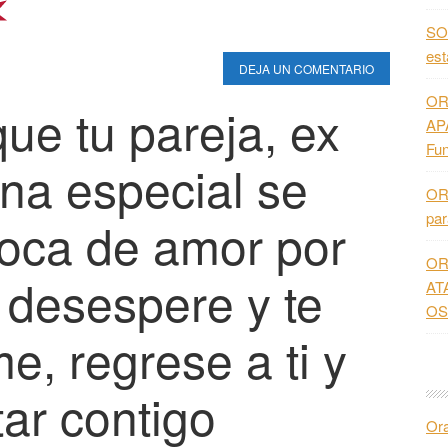
SO
es
DEJA UN COMENTARIO
OR
ue tu pareja, ex
AP
Fun
na especial se
OR
pa
loca de amor por
OR
e desespere y te
AT
OS
e, regrese a ti y
tar contigo
Or