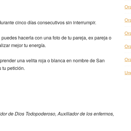
Or
Or
urante cinco días consecutivos sin interrumpir.
Or
puedes hacerla con una foto de tu pareja, ex pareja o
izar mejor tu energía.
Or
Or
sprender una velita roja o blanca en nombre de San
tu petición.
Unc
idor de Dios Todopoderoso, Auxiliador
de los enfermos,