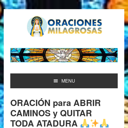
Saltar
Saltar
Saltar
Saltar
a
al
a
al
la
contenido
la
pie
navegación
principal
barra
de
principal
lateral
página
principal
MENU
ORACIÓN para ABRIR
CAMINOS y QUITAR
TODA ATADURA