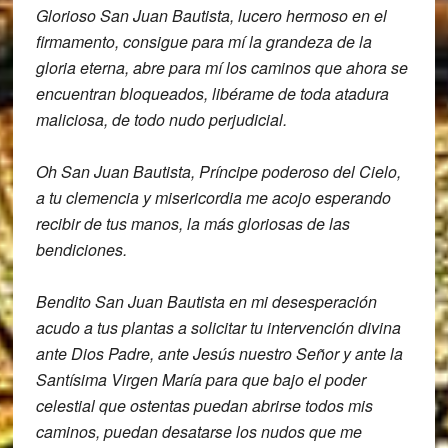
Glorioso San Juan Bautista,
lucero hermoso en el
firmamento,
consigue para mí la grandeza de la
gloria eterna,
abre para mí los caminos que ahora se
encuentran bloqueados,
libérame de toda atadura
maliciosa, de
todo nudo perjudicial.
Oh San Juan Bautista, P
ríncipe poderoso del Cielo,
a tu clemencia y misericordia me acojo
esperando
recibir de tus manos, la más
gloriosas de las
bendiciones.
Bendito San Juan Bautista en mi
desesperación
acudo a tus plantas a
solicitar tu intervención divina
ante D
ios Padre, ante Jesús nuestro Señor y
ante la
Santísima Virgen María
para que bajo el poder
celestial que
ostentas
puedan abrirse todos mis
caminos, puedan
desatarse los nudos que me