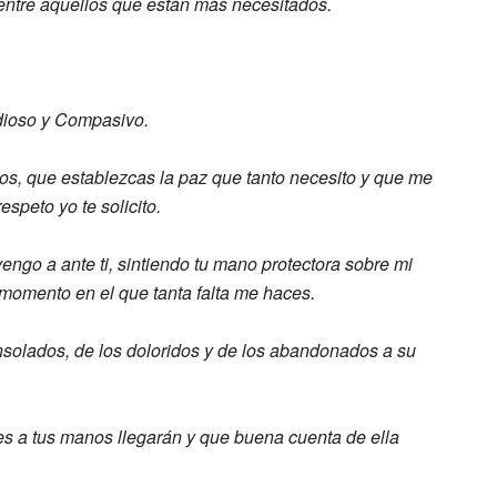
entre aquellos que están más necesitados.
dioso y Compasivo.
os, que establezcas la paz que
tanto necesito y que me
 respeto yo
te solicito.
ve
ngo a ante ti, sintiendo tu mano
protectora sobre mi
 momento en el
que tanta falta me haces.
solados, de los
doloridos y de los abandonados a su
des
a tus manos llegarán y que buena cuenta
de ella