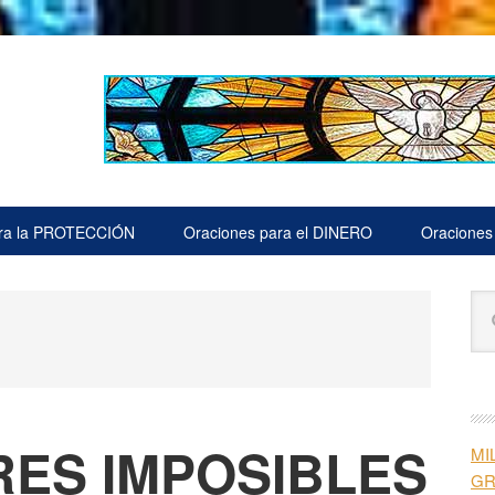
ara la PROTECCIÓN
Oraciones para el DINERO
Oraciones
B
Bu
la
en
est
pr
we
RES IMPOSIBLES
MI
G