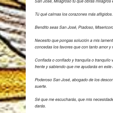
San José, Milagroso tú qué obras milagros
Tú qué calmas los corazones más
afligidos.
Bendito seas San José, Piadoso,
Misericor
Necesito que pongas solución a mis
lament
concedas los
favores que con tanto amor y
Confiada o confiado y tranquila o
tranquilo 
frente y sabiendo
que me ayudarás en este
Poderoso San José,
abogado de los descon
suerte.
Sé que me escucharás, que mis necesida
darás.