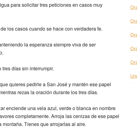
igua para solicitar tres peticiones en casos muy
Or
Or
a de los casos cuando se hace con verdadera fe.
Or
anteniendo la esperanza siempre viva de ser
Or
o.
Or
tres días sin interrumpir.
Unc
s que quieres pedirle a San José y mantén ese papel
entras rezas la oración durante los tres días.
zar enciende una vela azul, verde o blanca en nombre
favores completamente. Arroja las cenizas de ese papel
a montaña. Tienes que arrojarlas al aire.