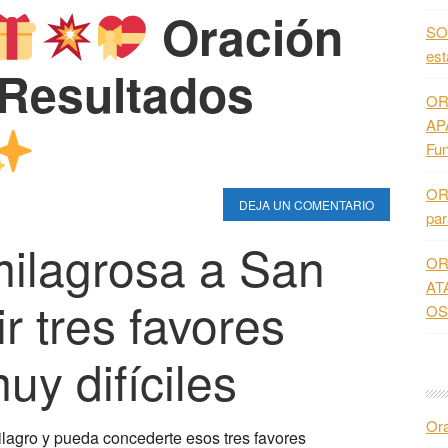
Oración
SO
es
Resultados
OR
AP
Fun
OR
DEJA UN COMENTARIO
pa
ilagrosa a San
OR
AT
r tres favores
OS
uy difíciles
Or
lagro y pueda concederte esos tres favores