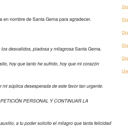
Or
nca en nombre de Santa Gema para agradecer.
Or
Or
Or
 los desvalidos, piadosa y milagrosa
Santa Gema.
Or
ito, hoy que tanto he sufrido,
hoy que mi corazón
Unc
ar mi súplica desesperada de
este favor tan urgente.
PETICIÓN PERSONAL Y CONTINUAR LA
auxilio, a tu poder solicito el
milagro que tanta felicidad