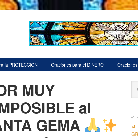
ara la PROTECCIÓN
Oraciones para el DINERO
Oraciones
VOR MUY
B
Bu
la
en
est
MPOSIBLE al
pr
we
ANTA GEMA
MI
G