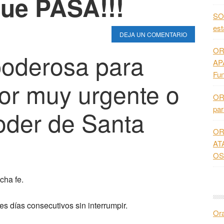
ue PASA!!!
SO
es
DEJA UN COMENTARIO
OR
poderosa para
AP
Fun
avor muy urgente o
OR
pa
poder de Santa
OR
AT
OS
cha fe.
es días consecutivos sin interrumpir.
Or