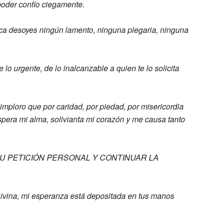
 poder
confío ciegamente.
ca desoyes ningún lamento, ninguna
plegaria, ninguna
de lo
urgente, de lo inalcanzable a quien te lo
solicita
 imploro que por caridad, por piedad,
por misericordia
spera mi alma,
solivianta mi corazón y me causa tanto
U PETICIÓN PERSONAL Y CONTINUAR LA
D
ivina, mi esperanza está depositada en
tus manos