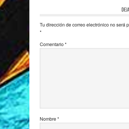
Interacciones
DEJ
con
Tu dirección de correo electrónico no será 
los
*
lectores
Comentario
*
Nombre
*