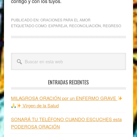
contigo y con los tuyos.
PUBLICADO EN:
ORACIONES PARA EL AMOR
ETIQUETADO COMO:
EXPAREJA
,
RECONCILIACIÓN
,
REGRESO
Barra
Buscar
lateral
en
esta
principal
web
ENTRADAS RECIENTES
MILAGROSA ORACIÓN por un ENFERMO GRAVE
Virgen de la Salud
SONARÁ TU TELÉFONO CUANDO ESCUCHES esta
PODEROSA ORACIÓN