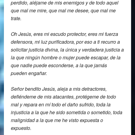
perdido,
aléjame de mis enemigos y de todo aquel
que mal me mire, que mal me desee, que mal
me
trate.
Oh Jesús, eres mi escudo protector, eres
mi fuerza
defensora, mi luz purificadora,
por eso a ti recurro a
solicitar
justicia divina, la única y verdadera
justicia a
la que ningún hombre o mujer
puede escapar, de la
que nadie puede
esconderse, a la que jamás
pueden engañar.
Señor
bendito Jesús, aleja a mis detractores,
defiéndeme de mis atacantes, protégeme de
todo
mal y repara en mí todo el daño
sufrido, toda la
injusticia a la que he
sido sometida o sometido, toda
malignidad
a la que me he visto expuesta o
expuesto.