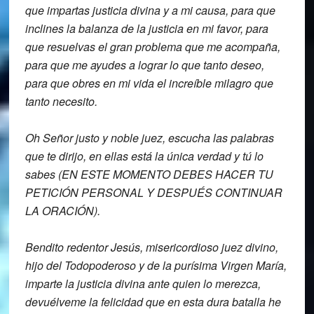
que
impartas justicia divina y a mi causa,
para que
inclines la balanza de la
justicia en mi favor, para
que resuelvas
el gran problema que me acompaña,
para
que me ayudes a lograr lo que tanto
deseo,
para que obres en mi vida el
increíble milagro que
tanto necesito.
Oh Señor justo y noble juez, e
scucha las palabras
que te dirijo, en
ellas está la única verdad y tú lo
sabes (EN ESTE MOMENTO DEBES HACER TU
PETICIÓN PERSONAL Y DESPUÉS CONTINUAR
LA ORACIÓN).
Bendito redentor Jesús,
misericordioso juez divino,
hijo del T
odopoderoso y de la purísima Virgen
María,
imparte la justicia divina ante quien lo
merezca,
d
evuélveme la felicidad que en esta dura
batalla he