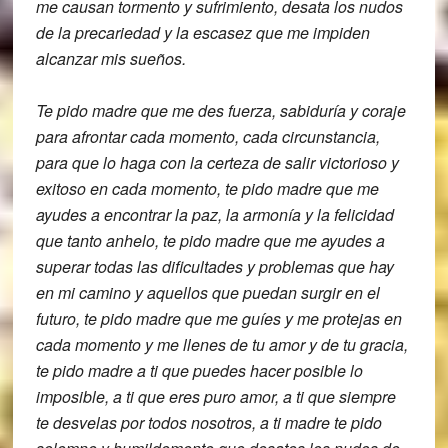
me causan tormento y
sufrimiento,
desata los nudos
de la precariedad y la
escasez que me impiden
alcanzar mis
sueños.
Te pido madre que me des fuerza,
sabiduría y coraje
para afrontar cada
momento, cada circunstancia,
para que lo
haga con la certeza de salir victorioso
y
exitoso en cada momento,
te pido madre que me
ayudes a encontrar
la paz, la armonía y la felicidad
que
tanto anhelo, te pido madre que me ayudes
a
superar todas las dificultades y
problemas que hay
en mi camino y
aquellos que puedan surgir en el
futuro,
te pido madre que me guíes y me protejas
en
cada momento y me llenes de tu amor y
de tu gracia,
te pido madre a ti que
puedes hacer posible lo
imposible, a ti
que eres puro amor, a ti que siempre
te
desvelas por todos nosotros, a ti madre
te pido