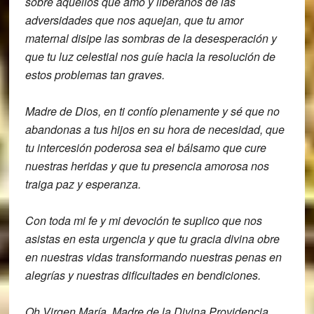
sobre aquellos que amo y
libéranos de las
adversidades que nos
aquejan, que tu amor
maternal disipe las
sombras de la desesperación y
que tu luz
celestial nos guíe hacia la resolución
de
estos problemas tan
graves.
Madre de Dios, en ti confío
plenamente y sé que no
abandonas a tus
hijos en su hora de necesidad, que
tu
intercesión poderosa sea el bálsamo que c
ure
nuestras heridas y que tu presencia
amorosa nos
traiga paz y e
speranza.
Con toda mi fe y mi devoción
te suplico que nos
asistas en esta
urgencia y que tu gracia divina obre
en
nuestras vidas transformando nuestras
penas en
alegrías y nuestras
dificultades en bendiciones.
Oh Virgen
María, Madre de la Divina Providencia,