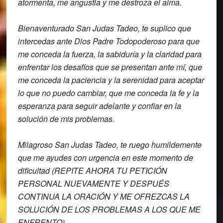
atormenta, me angustia y m
e destroza el alma.
Bienaventurado San Judas Tadeo, te
suplico que
intercedas ante Dios Padre T
odopoderoso para que
me conceda la
fuerza, la sabiduría y la claridad para
enfrentar los desafíos que se presentan
ante mí,
que
me conceda la paciencia y la
serenidad para aceptar
lo que no puedo
cambiar,
que me conceda la fe y la
esperanza para
seguir adelante y confiar en la
solución
de mis problemas.
Milagroso San Judas Tadeo, te ruego
humildemente
que me ayudes con urgencia
en este momento de
dificultad (REPITE AHORA TU PETICIÓN
PERSONAL NUEVAMENTE Y DESPUÉS
CONTINUA LA ORACIÓN Y ME OFREZCAS LA
SOLUCIÓN DE LOS PROBLEMAS A LOS QUE ME
ENFRENTO)