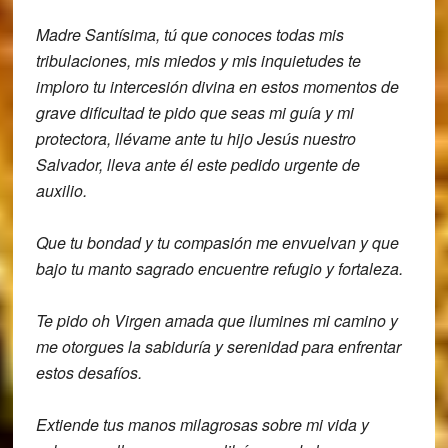
Madre Santísima, tú que
conoces todas mis
tribulaciones, mis
miedos y mis inquietudes te
imploro tu
intercesión divina
en estos momentos de
grave dificultad te
pido que seas mi guía y mi
protectora, llévame ante tu hijo Jesús
nuestro
S
alvador, lleva ante él este pedido
urgente de
auxilio.
Que tu bondad y tu compasión me
envuelvan y que
bajo tu manto sagrado
encuentre refugio y
fortaleza.
Te pido oh Virgen amada que
ilumines mi camino y
me otorgues la
sabiduría y serenidad para enfrentar
estos
desafíos.
Extiende tus manos milagrosas
sobre mi vida y